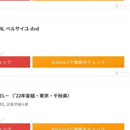
ポチップ
IRL ベルサイユ dvd
！／
ェック
Amazonで価格をチェック
ポチップ
QUEL－（’22年宙組・東京・千秋楽）
潤花, 出演:芹香斗亜
！／
ェック
Amazonで価格をチェック