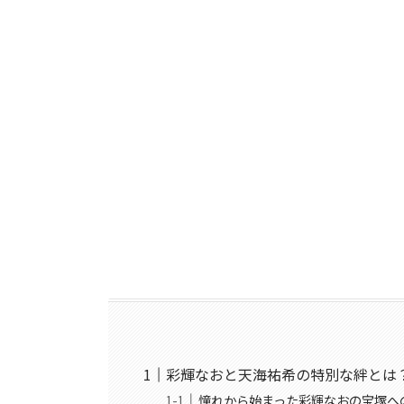
彩輝なおと天海祐希の特別な絆とは
憧れから始まった彩輝なおの宝塚へ