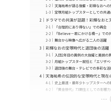
天海祐希が語る後輩・彩輝なおへの
宝塚月組トップスターとしての共通
ドラマでの共演が話題！彩輝なおと
『合理的にあり得ない』での再会
『Believe－君にかける橋－』での
舞台から映像へ広がる二人の活躍
彩輝なおの宝塚時代と退団後の活躍
入団2年目の異例の大抜擢と美貌の
月組トップスター就任と「エリザベ
退団後の舞台・テレビでの多彩な活
天海祐希の伝説的な宝塚時代と現在
史上最速・最年少トップスターへの
「黄金世代」73期生としての影響力