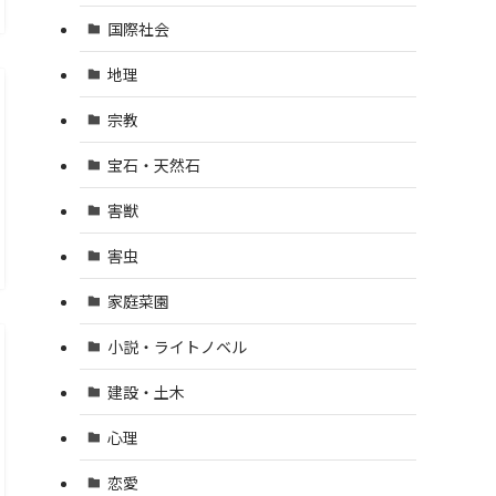
国際社会
地理
宗教
宝石・天然石
害獣
害虫
家庭菜園
小説・ライトノベル
建設・土木
心理
恋愛