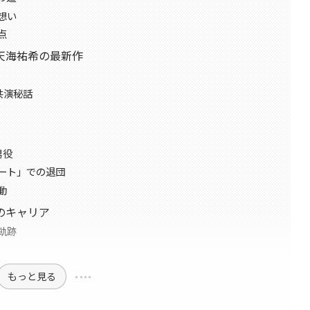
想い
点
天海祐希の最新作
共演秘話
男役
ート」での退団
動
のキャリア
軌跡
もっと見る