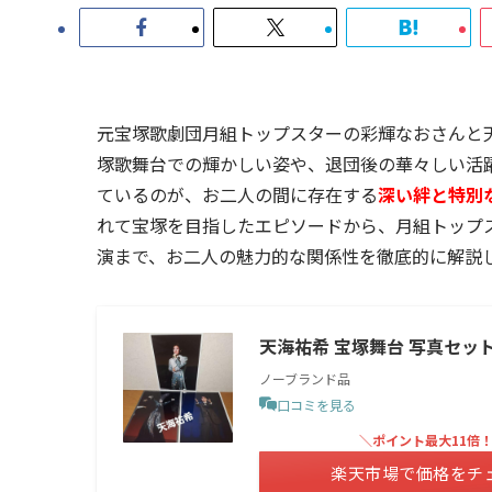
元宝塚歌劇団月組トップスターの彩輝なおさんと
塚歌舞台での輝かしい姿や、退団後の華々しい活
ているのが、お二人の間に存在する
深い絆と特別
れて宝塚を目指したエピソードから、月組トップ
演まで、お二人の魅力的な関係性を徹底的に解説
天海祐希 宝塚舞台 写真セット 
ノーブランド品
口コミを見る
＼ポイント最大11倍
楽天市場で価格をチ