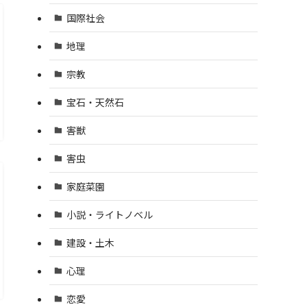
国際社会
地理
宗教
宝石・天然石
害獣
害虫
家庭菜園
小説・ライトノベル
建設・土木
心理
恋愛