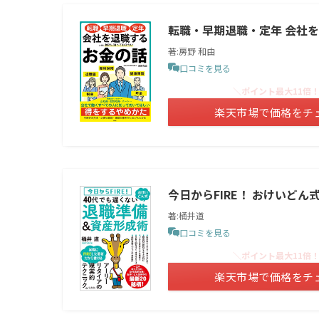
転職・早期退職・定年 会社
著:房野 和由
口コミを見る
＼ポイント最大11倍
楽天市場で価格をチ
今日からFIRE！ おけいどん
著:桶井道
口コミを見る
＼ポイント最大11倍
楽天市場で価格をチ