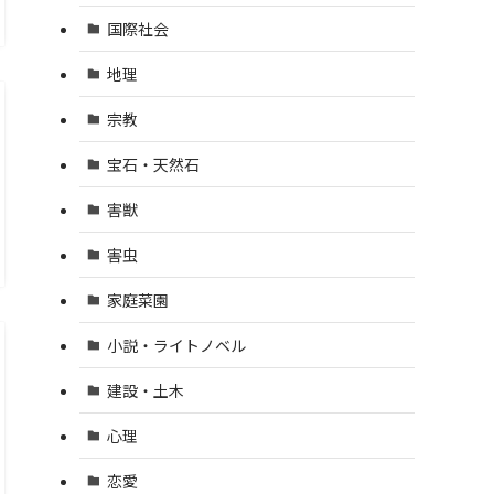
国際社会
地理
宗教
宝石・天然石
害獣
害虫
家庭菜園
小説・ライトノベル
建設・土木
心理
恋愛