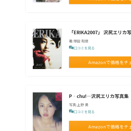
「ERIKA2007」 沢尻エリカ写真
著:塚田 和徳
口コミを見る
Amazonで価格をチ
P‐chu!―沢尻エリカ写真集
写真:上野 勇
口コミを見る
Amazonで価格をチ