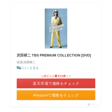
沢田研二 TBS PREMIUM COLLECTION [DVD]
出演:沢田研二
口コミを見る
＼ポイント最大11倍！／
楽天市場で価格をチェック
Amazonで価格をチェック
ポチップ