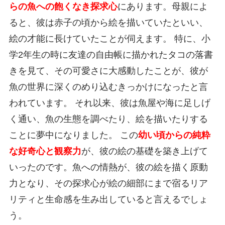
らの魚への飽くなき探求心
にあります。母親によ
ると、彼は赤子の頃から絵を描いていたといい、
絵の才能に長けていたことが伺えます。 特に、小
学2年生の時に友達の自由帳に描かれたタコの落書
きを見て、その可愛さに大感動したことが、彼が
魚の世界に深くのめり込むきっかけになったと言
われています。 それ以来、彼は魚屋や海に足しげ
く通い、魚の生態を調べたり、絵を描いたりする
ことに夢中になりました。 この
幼い頃からの純粋
な好奇心と観察力
が、彼の絵の基礎を築き上げて
いったのです。魚への情熱が、彼の絵を描く原動
力となり、その探求心が絵の細部にまで宿るリア
リティと生命感を生み出していると言えるでしょ
う。