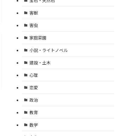
宝石・天然石
害獣
害虫
家庭菜園
小説・ライトノベル
建設・土木
心理
恋愛
政治
教育
数学