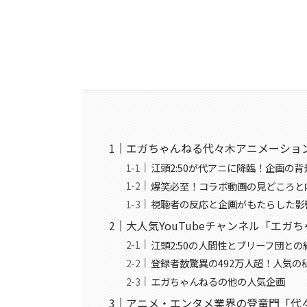
エガちゃんねる代々木アニメーショ
江頭2:50が代アニに降臨！企画の
爆笑必至！コラボ動画の見どころと
視聴者の反応と企画がもたらした影
大人気YouTubeチャンネル「エガ
江頭2:50の人間性とブリーフ団との
登録者数驚異の492万人超！人気の
エガちゃんねるの他の人気企画
アニメ・エンタメ業界の登竜門「代