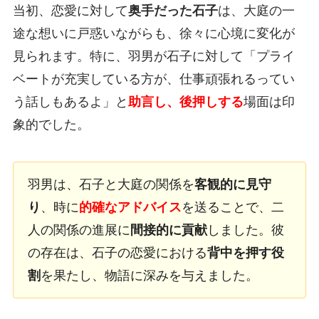
当初、恋愛に対して
奥手だった石子
は、大庭の一
途な想いに戸惑いながらも、徐々に心境に変化が
見られます。特に、羽男が石子に対して「プライ
ベートが充実している方が、仕事頑張れるってい
う話しもあるよ」と
助言し、後押しする
場面は印
象的でした。
羽男は、石子と大庭の関係を
客観的に見守
り
、時に
的確なアドバイス
を送ることで、二
人の関係の進展に
間接的に貢献
しました。彼
の存在は、石子の恋愛における
背中を押す役
割
を果たし、物語に深みを与えました。