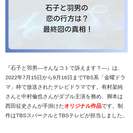
『石子と羽男―そんなコトで訴えます？―』は、
2022年7月15日から9月16日までTBS系「金曜ドラ
マ」枠で放送されたテレビドラマです。有村架純
さんと中村倫也さんがダブル主演を務め、脚本は
西田征史さんが手掛けた
オリジナル作品
です。制
作はTBSスパークルとTBSテレビが担当しました。