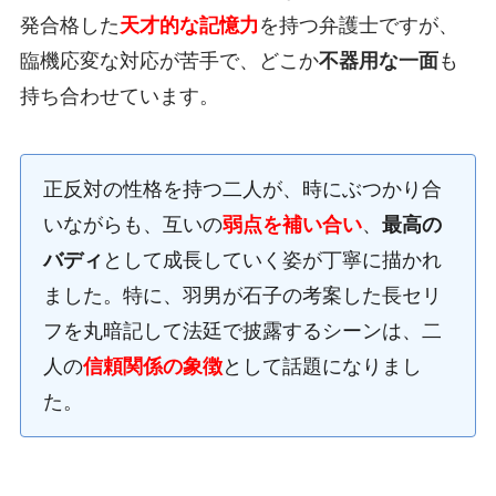
発合格した
天才的な記憶力
を持つ弁護士ですが、
臨機応変な対応が苦手で、どこか
不器用な一面
も
持ち合わせています。
正反対の性格を持つ二人が、時にぶつかり合
いながらも、互いの
弱点を補い合い
、
最高の
バディ
として成長していく姿が丁寧に描かれ
ました。特に、羽男が石子の考案した長セリ
フを丸暗記して法廷で披露するシーンは、二
人の
信頼関係の象徴
として話題になりまし
た。