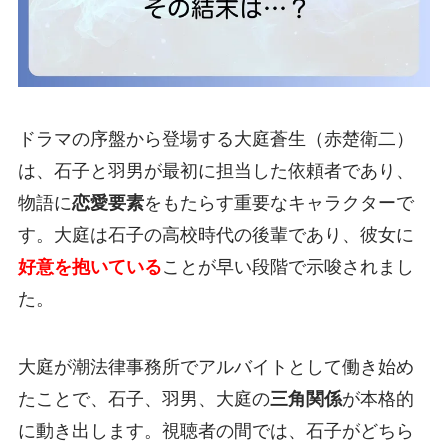
ドラマの序盤から登場する大庭蒼生（赤楚衛二）
は、石子と羽男が最初に担当した依頼者であり、
物語に
恋愛要素
をもたらす重要なキャラクターで
す。大庭は石子の高校時代の後輩であり、彼女に
好意を抱いている
ことが早い段階で示唆されまし
た。
大庭が潮法律事務所でアルバイトとして働き始め
たことで、石子、羽男、大庭の
三角関係
が本格的
に動き出します。視聴者の間では、石子がどちら