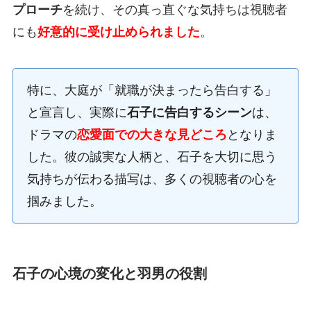
プローチ
を続け、その真っ直ぐな気持ちは視聴者
にも
好意的に受け止められました
。
特に、大庭が「就職が決まったら告白する」
と宣言し、実際に
石子に告白するシーン
は、
ドラマの
恋愛面での大きな見どころ
となりま
した。彼の誠実な人柄と、石子を大切に思う
気持ちが伝わる描写は、多くの視聴者の心を
掴みました。
石子の心境の変化と羽男の役割