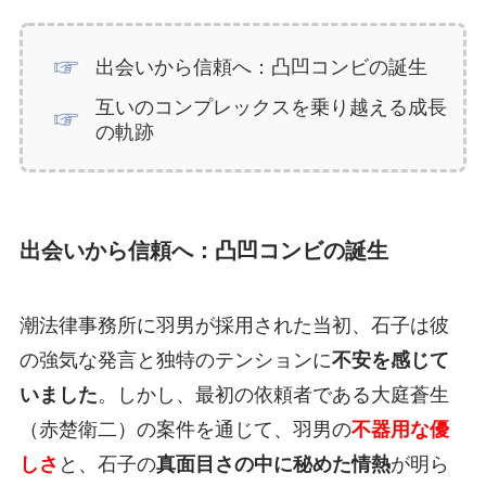
出会いから信頼へ：凸凹コンビの誕生
互いのコンプレックスを乗り越える成長
の軌跡
出会いから信頼へ：凸凹コンビの誕生
潮法律事務所に羽男が採用された当初、石子は彼
の強気な発言と独特のテンションに
不安を感じて
いました
。しかし、最初の依頼者である大庭蒼生
（赤楚衛二）の案件を通じて、羽男の
不器用な優
しさ
と、石子の
真面目さの中に秘めた情熱
が明ら