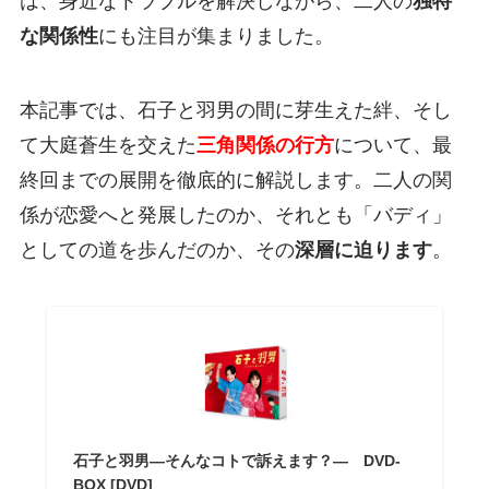
は、身近なトラブルを解決しながら、二人の
独特
な関係性
にも注目が集まりました。
本記事では、石子と羽男の間に芽生えた絆、そし
て大庭蒼生を交えた
三角関係の行方
について、最
終回までの展開を徹底的に解説します。二人の関
係が恋愛へと発展したのか、それとも「バディ」
としての道を歩んだのか、その
深層に迫ります
。
石子と羽男―そんなコトで訴えます？― DVD-
BOX [DVD]