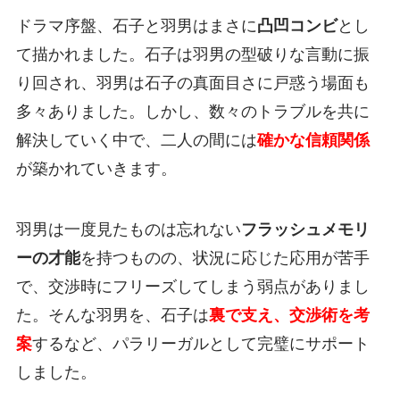
ドラマ序盤、石子と羽男はまさに
凸凹コンビ
とし
て描かれました。石子は羽男の型破りな言動に振
り回され、羽男は石子の真面目さに戸惑う場面も
多々ありました。しかし、数々のトラブルを共に
解決していく中で、二人の間には
確かな信頼関係
が築かれていきます。
羽男は一度見たものは忘れない
フラッシュメモリ
ーの才能
を持つものの、状況に応じた応用が苦手
で、交渉時にフリーズしてしまう弱点がありまし
た。そんな羽男を、石子は
裏で支え、交渉術を考
案
するなど、パラリーガルとして完璧にサポート
しました。