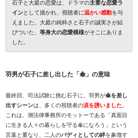
石子と大庭の恋愛は、ドラマの
主要な恋愛ラ
イン
として描かれ、視聴者に
温かい感動
を与
えました。大庭の純粋さと石子の誠実さが結
びついた、
等身大の恋愛模様
がそこにありま
した。
羽男が石子に差し出した「傘」の意味
最終回、司法試験に挑む石子に、羽男が
傘を差し
出すシーン
は、多くの視聴者の
涙を誘いました
。
これは、潮法律事務所のモットーである「真面目
に生きる人々の暮らしを守る傘になろう」という
言葉と重なり、二人の
バディとしての絆
を象徴す