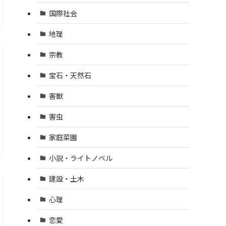
国際社会
地理
宗教
宝石・天然石
害獣
害虫
家庭菜園
小説・ライトノベル
建設・土木
心理
恋愛