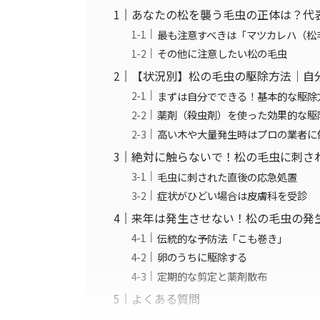
あなたの松を襲う毛虫の正体は？代
最も注意すべきは「マツカレハ（松
その他に注意したい松の毛虫
【状況別】松の毛虫の駆除方法｜自
まずは自分でできる！基本的な駆除
薬剤（殺虫剤）を使った効果的な駆
高い木や大量発生時はプロの業者に
絶対に触らないで！松の毛虫に刺さ
毛虫に刺された直後の応急処置
症状がひどい場合は皮膚科を受診
来年は発生させない！松の毛虫の発
伝統的な予防法「こも巻き」
卵のうちに駆除する
定期的な剪定と薬剤散布
よくある質問