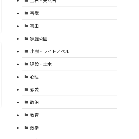
宝石・天然石
害獣
害虫
家庭菜園
小説・ライトノベル
建設・土木
心理
恋愛
政治
教育
数学