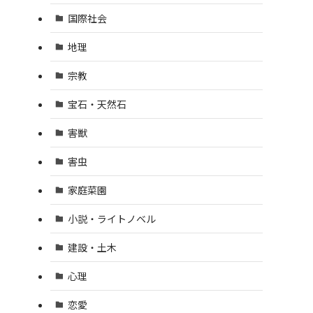
国際社会
地理
宗教
宝石・天然石
害獣
害虫
家庭菜園
小説・ライトノベル
建設・土木
心理
恋愛