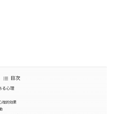
目次
ある心理
心理的効果
動