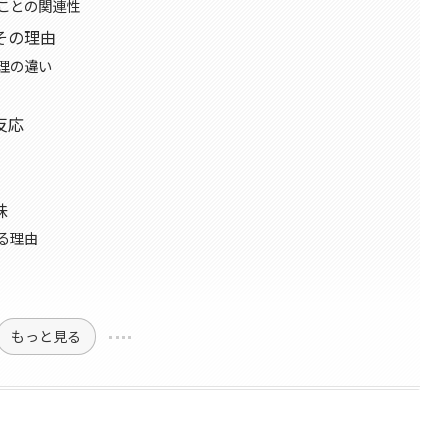
ことの関連性
その理由
理の違い
反応
味
る理由
もっと見る