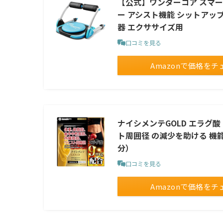
【公式】ワンダーコア スマー
ー アシスト機能 シットアッ
器 エクササイズ用
口コミを見る
Amazonで価格をチ
ナイシメンテGOLD エラグ酸
ト周囲径 の減少を助ける 機能
分）
口コミを見る
Amazonで価格をチ