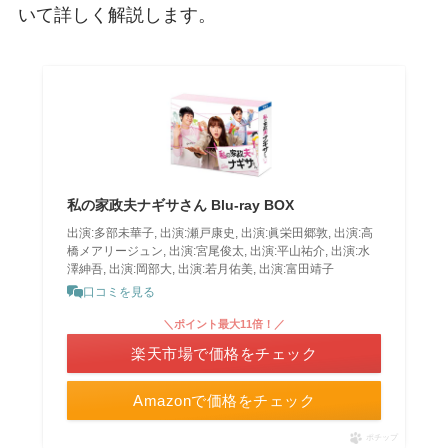
いて詳しく解説します。
私の家政夫ナギサさん Blu-ray BOX
出演:多部未華子, 出演:瀬戸康史, 出演:眞栄田郷敦, 出演:高
橋メアリージュン, 出演:宮尾俊太, 出演:平山祐介, 出演:水
澤紳吾, 出演:岡部大, 出演:若月佑美, 出演:富田靖子
口コミを見る
＼ポイント最大11倍！／
楽天市場で価格をチェック
Amazonで価格をチェック
ポチップ