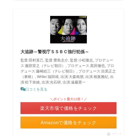
大追跡～警視庁ＳＳＢＣ強行犯係～
監督:田村直己, 監督:豊島圭介, 監督:小松隆志, プロデュー
ス:服部宣之（テレビ朝日）, プロデュース:黒田徹也, プロ
デュース:藤崎絵三（テレビ朝日）, プロデュース:目黒正之
（東映）, Writer:福田靖, 出演:大森南朋, 出演:相葉雅紀, 出
演:松下奈緒, 出演:光石研, 出演:遠藤憲一
口コミを見る
＼ポイント最大11倍！／
楽天市場で価格をチェック
Amazonで価格をチェック
ポチップ