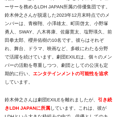
ーサーを務めるLDH JAPAN所属の俳優集団です。
鈴木伸之さんが脱退した2023年12月末時点でのメ
ンバーは、青柳翔、小澤雄太、町田啓太、小野塚
勇人、SWAY、八木将康、佐藤寛太、塩野瑛久、前
田拳太郎、櫻井佑樹の10名です。彼らはそれぞ
れ、舞台、ドラマ、映画など、多岐にわたる分野
で活躍を続けています。劇団EXILEは、個々のメン
バーの活動を尊重しつつ、劇団としての公演も定
期的に行い、
エンタテインメントの可能性を追求
しています。
鈴木伸之さんは劇団EXILEを離れましたが、
引き続
きLDH JAPANに所属
しています。これは、彼が
LDHという大きな枠組みの中で、俳優としてのキ