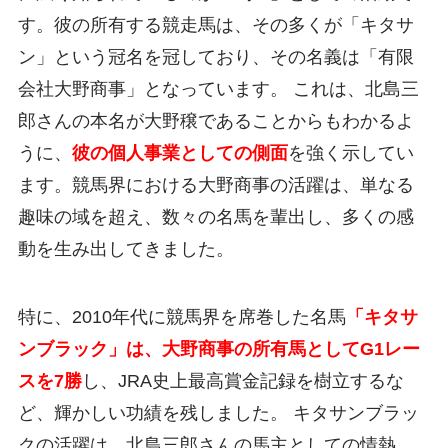
す。彼の所有する競走馬は、その多くが「キタサ
ン」という冠名を冠しており、その名義は「有限
会社大野商事」となっています。 これは、北島三
郎さんの本名が大野穣であることからもわかるよ
うに、
彼の個人事業としての側面
を強く示してい
ます。競馬界における大野商事の活躍は、単なる
趣味の域を超え、数々の名馬を輩出し、多くの感
動を生み出してきました。
特に、2010年代に競馬界を席巻した名馬
「キタサ
ンブラック」は、大野商事の所有馬としてG1レー
スを7勝
し、JRA史上最高賞金記録を樹立するな
ど、輝かしい功績を残しました。 キタサンブラッ
クの活躍は、北島三郎さんの馬主としての情熱