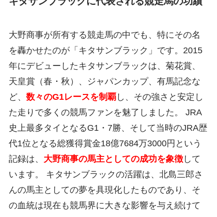
キタサンブラックに代表される競走馬の功績
大野商事が所有する競走馬の中でも、特にその名
を轟かせたのが「キタサンブラック」です。2015
年にデビューしたキタサンブラックは、菊花賞、
天皇賞（春・秋）、ジャパンカップ、有馬記念な
ど、
数々のG1レースを制覇
し、その強さと安定し
た走りで多くの競馬ファンを魅了しました。 JRA
史上最多タイとなるG1・7勝、そして当時のJRA歴
代1位となる総獲得賞金18億7684万3000円という
記録は、
大野商事の馬主としての成功を象徴
して
います。 キタサンブラックの活躍は、北島三郎さ
んの馬主としての夢を具現化したものであり、そ
の血統は現在も競馬界に大きな影響を与え続けて