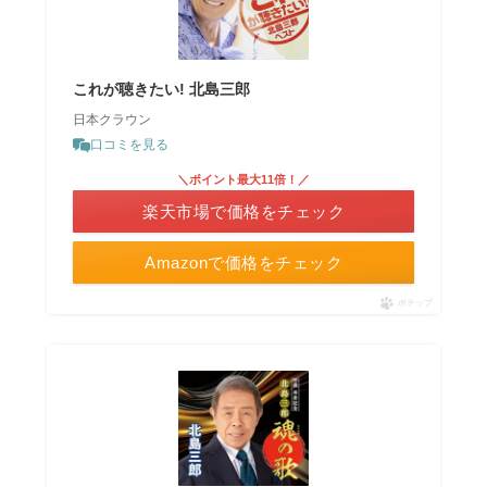
これが聴きたい! 北島三郎
日本クラウン
口コミを見る
＼ポイント最大11倍！／
楽天市場で価格をチェック
Amazonで価格をチェック
ポチップ