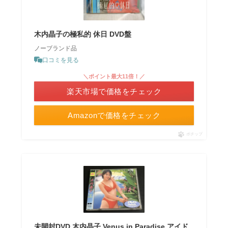
木内晶子の極私的 休日 DVD盤
ノーブランド品
口コミを見る
＼ポイント最大11倍！／
楽天市場で価格をチェック
Amazonで価格をチェック
ポチップ
未開封DVD 木内晶子 Venus in Paradise アイド