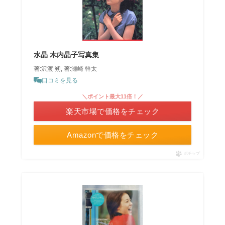
水晶 木内晶子写真集
著:沢渡 朔, 著:瀬崎 幹太
口コミを見る
＼ポイント最大11倍！／
楽天市場で価格をチェック
Amazonで価格をチェック
ポチップ