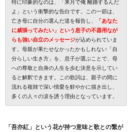
特に印象的なのは、「来月で俺 離婚するんだ
よ」という衝撃的な告白です。この一節は、
亡き母に自分の選んだ道を報告し、
「あなた
に威張ってみたい」という息子の不器用なが
らも強い自立のメッセージ
が込められていま
す。母親が果たせなかったかもしれない「自
分らしい生き方」を、息子が選ぶことで、母
への尊敬と自身の人生を歩む決意を示してい
ると解釈できます。この歌詞は、親子の間に
流れる複雑で深い情愛を鮮やかに描き出し、
多くの人々の涙を誘う理由となっています。
「吾亦紅」という花が持つ意味と歌との繋が