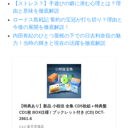
【ストレス？】手遊びの癖に潜む心理とは？理
由と意味を徹底解説
ロードス島戦記 誓約の宝冠が打ち切り？理由と
今後の展開を徹底解説！
内田有紀のひとつ屋根の下での日吉利奈役の魅
力！当時の輝きと現在の活躍を徹底解説
【特典あり】新品 小椋佳 全集 CD5枚組＋特典盤
CD1枚 BOX仕様 / ブックレット付き (CD) DCT-
2861-6
c.s.c 楽天市場店