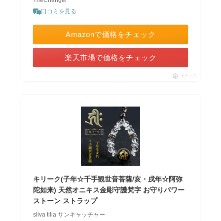
TheChanger
口コミを見る
Amazonで価格をチェック
楽天市場で価格をチェック
ポチップ
キリーク(子年☆千手観世音菩薩/亥・戌年☆阿弥
陀如来) 天然オニキス金彫守護梵字 お守りパワー
ストーン ストラップ
sliva tilia サンキャッチャー