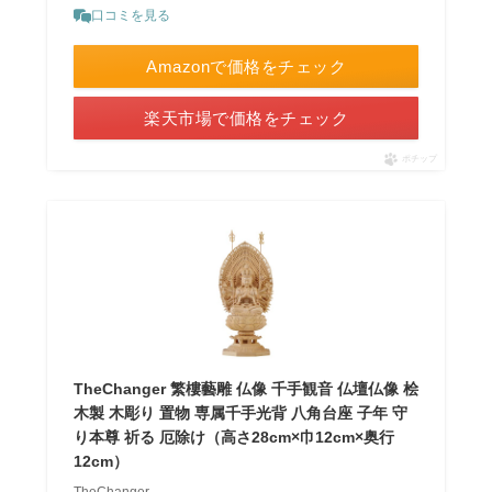
口コミを見る
Amazonで価格をチェック
楽天市場で価格をチェック
ポチップ
TheChanger 繁樓藝雕 仏像 千手観音 仏壇仏像 桧
木製 木彫り 置物 専属千手光背 八角台座 子年 守
り本尊 祈る 厄除け（高さ28cm×巾12cm×奥行
12cm）