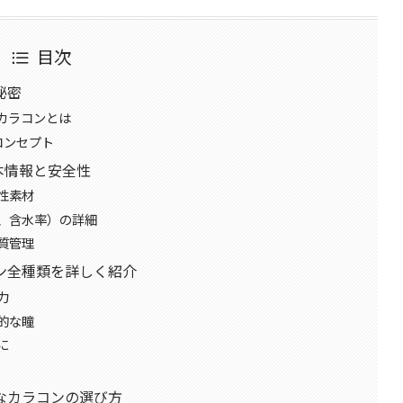
目次
秘密
カラコンとは
Aのコンセプト
Aの基本情報と安全性
性素材
C、含水率）の詳細
質管理
ン全種類を詳しく紹介
力
的な瞳
に
なカラコンの選び方