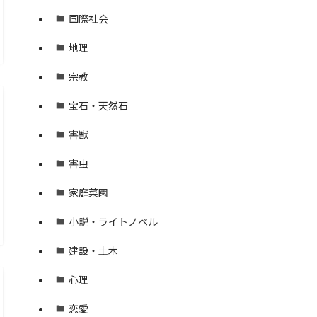
国際社会
地理
宗教
宝石・天然石
害獣
害虫
家庭菜園
小説・ライトノベル
建設・土木
心理
恋愛