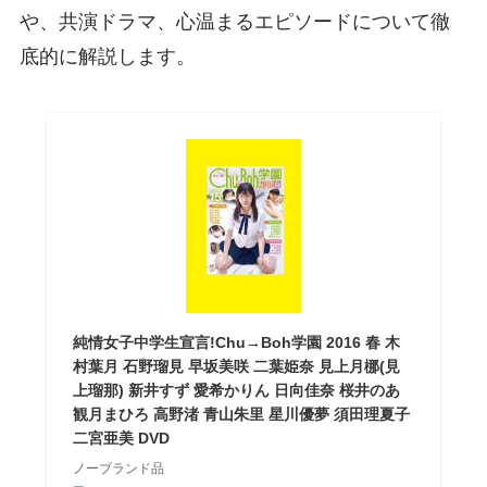
や、共演ドラマ、心温まるエピソードについて徹
底的に解説します。
純情女子中学生宣言!Chu→Boh学園 2016 春 木
村葉月 石野瑠見 早坂美咲 二葉姫奈 見上月梛(見
上瑠那) 新井すず 愛希かりん 日向佳奈 桜井のあ
観月まひろ 高野渚 青山朱里 星川優夢 須田理夏子
二宮亜美 DVD
ノーブランド品