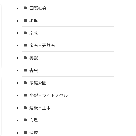
国際社会
地理
宗教
宝石・天然石
害獣
害虫
家庭菜園
小説・ライトノベル
建設・土木
心理
恋愛