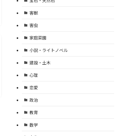
宝石・天然石
害獣
害虫
家庭菜園
小説・ライトノベル
建設・土木
心理
恋愛
政治
教育
数学