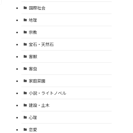
国際社会
地理
宗教
宝石・天然石
害獣
害虫
家庭菜園
小説・ライトノベル
建設・土木
心理
恋愛