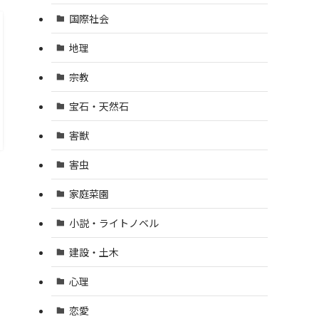
国際社会
地理
宗教
宝石・天然石
害獣
害虫
家庭菜園
小説・ライトノベル
建設・土木
心理
恋愛