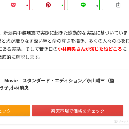
、新潟県中越地震で実際に起きた感動的な実話に基づいていま
間と犬が織りなす深い絆と命の尊さを描き、多くの人々の心を
にある実話、そして若き日の
小林麻央さんが演じた役どころ
に
徹底的に解説します。
e Movie スタンダード・エディション／永山耕三（監
よう子,小林麻央
ェック
楽天市場で価格をチェック
ポチップ