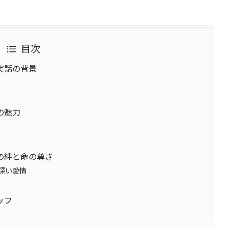
目次
実話の背景
の魅力
の絆と命の尊さ
深い愛情
ッフ