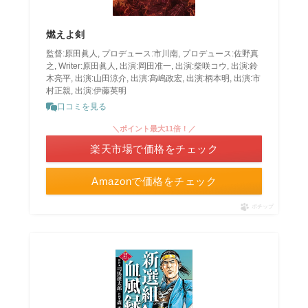
燃えよ剣
監督:原田眞人, プロデュース:市川南, プロデュース:佐野真
之, Writer:原田眞人, 出演:岡田准一, 出演:柴咲コウ, 出演:鈴
木亮平, 出演:山田涼介, 出演:髙嶋政宏, 出演:柄本明, 出演:市
村正親, 出演:伊藤英明
口コミを見る
＼ポイント最大11倍！／
楽天市場で価格をチェック
Amazonで価格をチェック
ポチップ