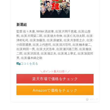
新選組
監督:佐々木康, Writer:高岩肇, 出演:片岡千恵蔵, 出演:山形
勲, 出演:片岡栄二郎, 出演:徳大寺伸, 出演:仁礼功太郎, 出演:
津村礼司, 出演:加藤浩, 出演:原健策, 出演:月形哲之介, 出演:
小田部通麿, 出演:上代悠司, 出演:清川荘司, 出演:楠本健二,
出演:時田一男, 出演:大沢浩幸, 出演:瀬川路三郎, 出演:柳永
二郎, 出演:沢田清, 出演:堀正夫, 出演:尾上華丈, 出演:加賀邦
男, 出演:藤木錦之助
口コミを見る
＼ポイント最大11倍！／
楽天市場で価格をチェック
Amazonで価格をチェック
ポチップ