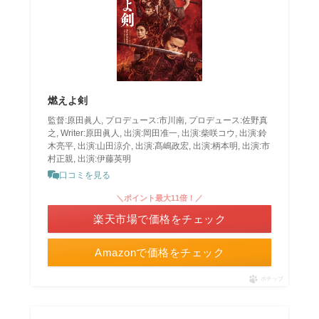
燃えよ剣
監督:原田眞人, プロデュース:市川南, プロデュース:佐野真
之, Writer:原田眞人, 出演:岡田准一, 出演:柴咲コウ, 出演:鈴
木亮平, 出演:山田涼介, 出演:髙嶋政宏, 出演:柄本明, 出演:市
村正親, 出演:伊藤英明
口コミを見る
＼ポイント最大11倍！／
楽天市場で価格をチェック
Amazonで価格をチェック
ポチップ