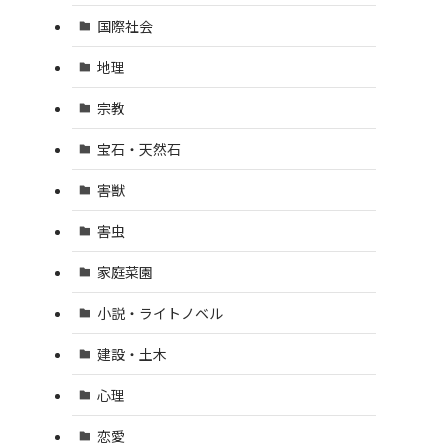
国際社会
地理
宗教
宝石・天然石
害獣
害虫
家庭菜園
小説・ライトノベル
建設・土木
心理
恋愛