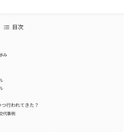
目次
の歩み
ル
ル
いつ行われてきた？
ー交代事例