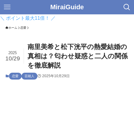
MiraiGuide
＼ ポイント最大11倍！ ／
ホーム
恋愛
南里美希と松下洸平の熱愛結婚の
2025
真相は？匂わせ疑惑と二人の関係
10/29
を徹底解説
2025年10月29日
恋愛
芸能人