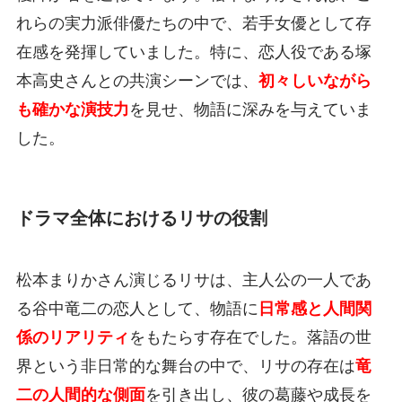
れらの実力派俳優たちの中で、若手女優として存
在感を発揮していました。特に、恋人役である塚
本高史さんとの共演シーンでは、
初々しいながら
も確かな演技力
を見せ、物語に深みを与えていま
した。
ドラマ全体におけるリサの役割
松本まりかさん演じるリサは、主人公の一人であ
る谷中竜二の恋人として、物語に
日常感と人間関
係のリアリティ
をもたらす存在でした。落語の世
界という非日常的な舞台の中で、リサの存在は
竜
二の人間的な側面
を引き出し、彼の葛藤や成長を