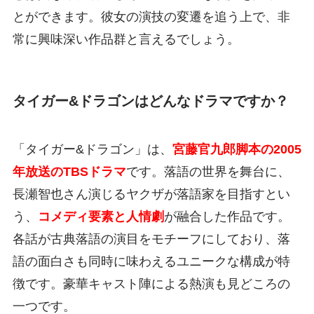
とができます。彼女の演技の変遷を追う上で、非
常に興味深い作品群と言えるでしょう。
タイガー&ドラゴンはどんなドラマですか？
「タイガー&ドラゴン」は、
宮藤官九郎脚本の2005
年放送のTBSドラマ
です。落語の世界を舞台に、
長瀬智也さん演じるヤクザが落語家を目指すとい
う、
コメディ要素と人情劇
が融合した作品です。
各話が古典落語の演目をモチーフにしており、落
語の面白さも同時に味わえるユニークな構成が特
徴です。豪華キャスト陣による熱演も見どころの
一つです。