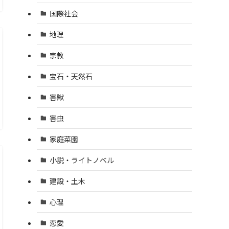
国際社会
地理
宗教
宝石・天然石
害獣
害虫
家庭菜園
小説・ライトノベル
建設・土木
心理
恋愛