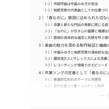
作詞作曲は中島みゆきが担当
柏原芳恵の代表曲としての位置づけ
「春なのに」歌詞に込められた切な
卒業と新たな門出の季節に感じる寂
「なのに」が示す心の葛藤と複雑な
歌詞の具体的な描写と共感を呼ぶ表
楽曲の魅力を深める制作秘話と編曲
中島みゆきと柏原芳恵の運命的な出
服部克久とJ.サレックスによる洗練
レコーディング現場でのエピソード
卒業ソングの定番として「春なのに
普遍的な別れのテーマと共感性
世代を超えて響くメロディと歌声