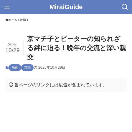
MiraiGuide
ホーム
映画
京マチ子とピーターの知られざ
2025
る絆に迫る！晩年の交流と深い親
10/29
交
2025年10月29日
映画
芸能
当ページのリンクには広告が含まれています。