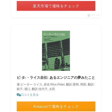
楽天市場で価格をチェック
ポチップ
ピ-タ-・ライス自伝: あるエンジニアの夢みたこと
著:ピーター ライス, 原名:Rice,Peter, 翻訳:憲明, 岡部, 翻訳:
範子, 瀧口, 翻訳:佳代子, 太田
口コミを見る
Amazonで価格をチェック