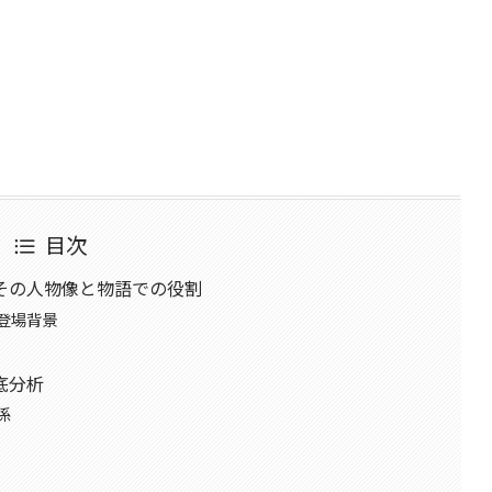
目次
その人物像と物語での役割
登場背景
底分析
係