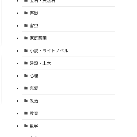
宝石・天然石
害獣
害虫
家庭菜園
小説・ライトノベル
建設・土木
心理
恋愛
政治
教育
数学