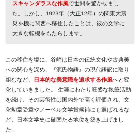
スキャンダラスな作風
で世間を驚かせまし
た。しかし、1923年（大正12年）の関東大震
災を機に関西へ移住したことは、彼の文学に
大きな転機をもたらします。
この移住を境に、谷崎は日本の伝統文化や古典美
への関心を深め、『源氏物語』の現代語訳に取り
組むなど、
日本的な美意識を追求する作風
へと変
化していきました。 生涯にわたり旺盛な執筆活動
を続け、その芸術性は国内外で高く評価され、文
化勲章受章やノーベル文学賞候補にも選ばれるな
ど、日本文学史に確固たる地位を築き上げまし
た。