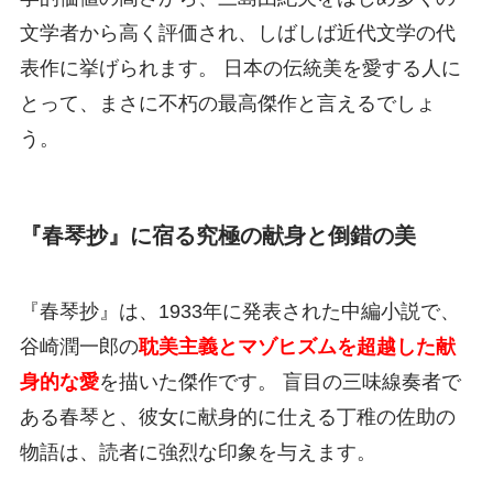
文学者から高く評価され、しばしば近代文学の代
表作に挙げられます。 日本の伝統美を愛する人に
とって、まさに不朽の最高傑作と言えるでしょ
う。
『春琴抄』に宿る究極の献身と倒錯の美
『春琴抄』は、1933年に発表された中編小説で、
谷崎潤一郎の
耽美主義とマゾヒズムを超越した献
身的な愛
を描いた傑作です。 盲目の三味線奏者で
ある春琴と、彼女に献身的に仕える丁稚の佐助の
物語は、読者に強烈な印象を与えます。