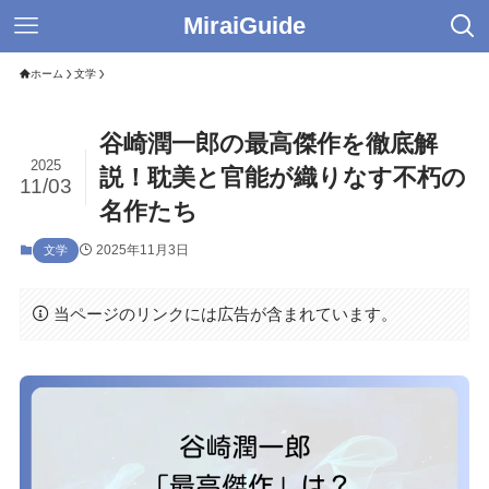
MiraiGuide
ホーム
文学
谷崎潤一郎の最高傑作を徹底解
2025
説！耽美と官能が織りなす不朽の
11/03
名作たち
2025年11月3日
文学
当ページのリンクには広告が含まれています。