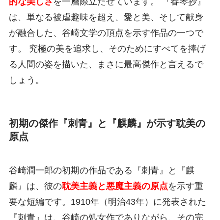
的な美しさ
を一層際立たせています。 『春琴抄』
は、単なる被虐趣味を超え、愛と美、そして献身
が融合した、谷崎文学の頂点を示す作品の一つで
す。 究極の美を追求し、そのためにすべてを捧げ
る人間の姿を描いた、まさに最高傑作と言えるで
しょう。
初期の傑作『刺青』と『麒麟』が示す耽美の
原点
谷崎潤一郎の初期の作品である『刺青』と『麒
麟』は、彼の
耽美主義と悪魔主義の原点
を示す重
要な短編です。1910年（明治43年）に発表された
『刺青』は、谷崎の処女作でありながら、その完