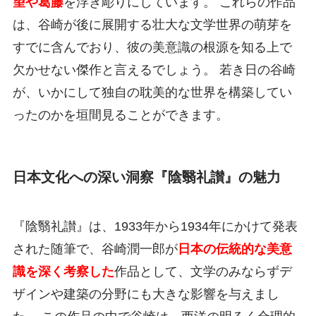
望や葛藤
を浮き彫りにしています。 これらの作品
は、谷崎が後に展開する壮大な文学世界の萌芽を
すでに含んでおり、彼の美意識の根源を知る上で
欠かせない傑作と言えるでしょう。 若き日の谷崎
が、いかにして独自の耽美的な世界を構築してい
ったのかを垣間見ることができます。
日本文化への深い洞察『陰翳礼讃』の魅力
『陰翳礼讃』は、1933年から1934年にかけて発表
された随筆で、谷崎潤一郎が
日本の伝統的な美意
識を深く考察した
作品として、文学のみならずデ
ザインや建築の分野にも大きな影響を与えまし