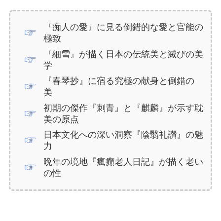
『痴人の愛』に見る倒錯的な愛と官能の
極致
『細雪』が描く日本の伝統美と滅びの美
学
『春琴抄』に宿る究極の献身と倒錯の
美
初期の傑作『刺青』と『麒麟』が示す耽
美の原点
日本文化への深い洞察『陰翳礼讃』の魅
力
晩年の境地『瘋癲老人日記』が描く老い
の性