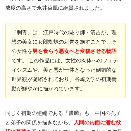
成度の高さで永井荷風に絶賛されました。
『刺青』は、江戸時代の彫り師・清吉が、理
想の美女に女郎蜘蛛の刺青を施すことで、そ
の女性を
男を食らう悪女へと変貌させる物語
です。 この作品には、女性の肉体へのフェテ
ィシズムや、美と悪が一体となった倒錯的な
世界観が凝縮されており、谷崎文学の初期衝
動が鮮やかに描かれています。
同じく初期の短編である『麒麟』も、中国の孔子
と弟子の関係を描きながら、
人間の内面に潜む欲