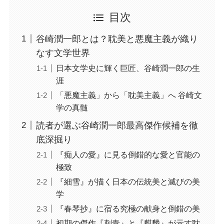
目次
谷崎潤一郎とは？耽美と悪魔主義が織り
なす文学世界
日本文学史に輝く巨匠、谷崎潤一郎の生
涯
「悪魔主義」から「耽美主義」へ 谷崎文
学の真髄
読者が選ぶ谷崎潤一郎最高傑作候補を徹
底深掘り
『痴人の愛』に見る倒錯的な愛と官能の
極致
『細雪』が描く日本の伝統美と滅びの美
学
『春琴抄』に宿る究極の献身と倒錯の美
初期の傑作『刺青』と『麒麟』が示す耽