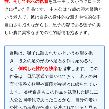
性、そして死への執着
をユーモラスかつグロテス
クに描いた作品です。 主人公は77歳の卯木督助と
いう老人で、彼は自身の身体的な衰えや性的な不
自由さを抱えながらも、息子の嫁である颯子の美
しい脚に異常なまでの性的感情を抱きます。
督助は、颯子に踏まれたいという欲望を抱
き、彼女の足の形の仏足石を作り始めるな
ど、
倒錯した性的な快楽
を追求します。 この
作品は、日記形式で書かれており、老人の内
面で渦巻く欲望や葛藤が赤裸々に綴られてい
ます。 谷崎自身もこの作品を執筆した際に主
人公と同年代であったことから、自身の老い
や性への考察が色濃く反映されていると見る