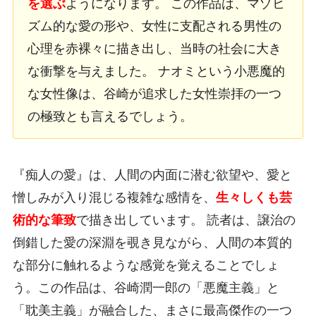
を選ぶ
ようになります。 この作品は、マゾヒ
ズム的な愛の形や、女性に支配される男性の
心理を赤裸々に描き出し、当時の社会に大き
な衝撃を与えました。 ナオミという小悪魔的
な女性像は、谷崎が追求した女性崇拝の一つ
の極致とも言えるでしょう。
『痴人の愛』は、人間の内面に潜む欲望や、愛と
憎しみが入り混じる複雑な感情を、
生々しくも芸
術的な筆致
で描き出しています。 読者は、譲治の
倒錯した愛の深淵を覗き見ながら、人間の本質的
な部分に触れるような感覚を覚えることでしょ
う。この作品は、谷崎潤一郎の「悪魔主義」と
「耽美主義」が融合した、まさに最高傑作の一つ