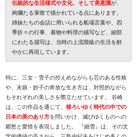
伝統的な生活様式や文化、そして美意識
が、
絢爛たる筆致で描かれている点にあります。
姉妹たちの会話に用いられる船場言葉や、四
季折々の行事、着物や料理の描写など、細部
にわたる描写は、当時の上流階級の生活を鮮
やかに再現しています。
特に、三女・雪子の控えめながらも芯のある性格
や、末娘・妙子の奔放な生き方は、対照的ながら
もそれぞれの美しさを際立たせています。 谷崎
は、この作品を通じて、
移ろいゆく時代の中での
日本の美のあり方
を問いかけ、滅びゆくものへの
郷愁と愛惜を表現しました。 『細雪』は、その文
学的価値の高さから、三島由紀夫をはじめ多くの