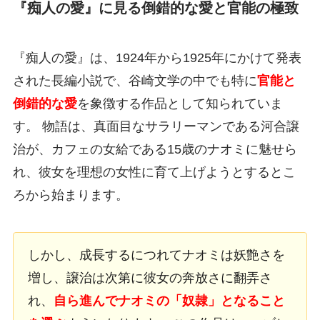
『痴人の愛』に見る倒錯的な愛と官能の極致
『痴人の愛』は、1924年から1925年にかけて発表
された長編小説で、谷崎文学の中でも特に
官能と
倒錯的な愛
を象徴する作品として知られていま
す。 物語は、真面目なサラリーマンである河合譲
治が、カフェの女給である15歳のナオミに魅せら
れ、彼女を理想の女性に育て上げようとするとこ
ろから始まります。
しかし、成長するにつれてナオミは妖艶さを
増し、譲治は次第に彼女の奔放さに翻弄さ
れ、
自ら進んでナオミの「奴隷」となること