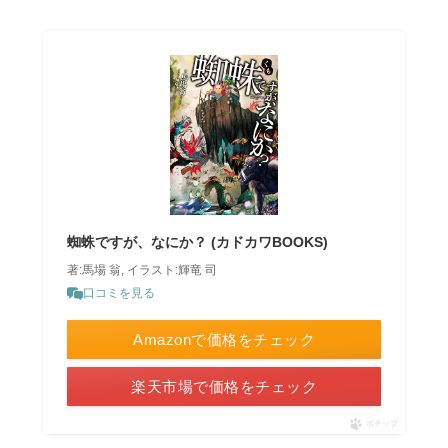
蜘蛛ですが、なにか？ (カドカワBOOKS)
著:馬場 翁, イラスト:輝竜 司
口コミを見る
Amazonで価格をチェック
楽天市場で価格をチェック
ポチップ