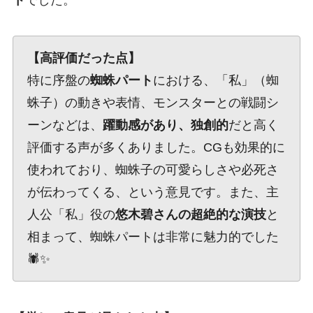
【高評価だった点】
特に序盤の
蜘蛛パート
における、「私」（蜘
蛛子）の動きや表情、モンスターとの戦闘シ
ーンなどは、
躍動感があり、独創的
だと高く
評価する声が多くありました。CGも効果的に
使われており、蜘蛛子の可愛らしさや必死さ
が伝わってくる、という意見です。また、主
人公「私」役の
悠木碧さんの超絶的な演技
と
相まって、蜘蛛パートは非常に魅力的でした
🕷️✨