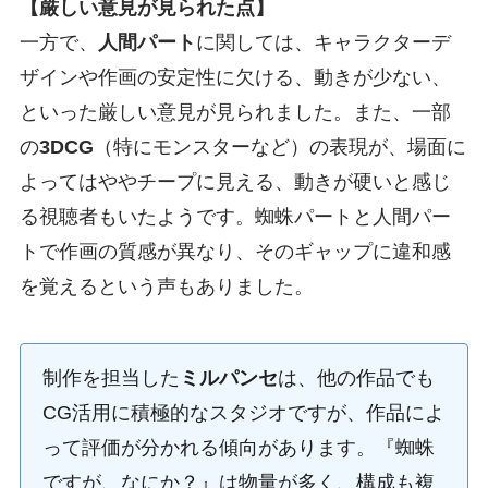
【厳しい意見が見られた点】
一方で、
人間パート
に関しては、キャラクターデ
ザインや作画の安定性に欠ける、動きが少ない、
といった厳しい意見が見られました。また、一部
の
3DCG
（特にモンスターなど）の表現が、場面に
よってはややチープに見える、動きが硬いと感じ
る視聴者もいたようです。蜘蛛パートと人間パー
トで作画の質感が異なり、そのギャップに違和感
を覚えるという声もありました。
制作を担当した
ミルパンセ
は、他の作品でも
CG活用に積極的なスタジオですが、作品によ
って評価が分かれる傾向があります。『蜘蛛
ですが、なにか？』は物量が多く、構成も複