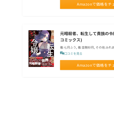
Amazonで価格をチ
元暗殺者、転生して貴族の令嬢
コミックス)
著:七月ふう, 著:音無砂月, その他:みれ
口コミを見る
Amazonで価格をチ