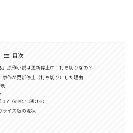
目次
る」原作小説は更新停止中！打ち切りなの？
」原作が更新停止（打ち切り）した理由
不明
い
因は？（※断定は避ける）
カライズ版の現状