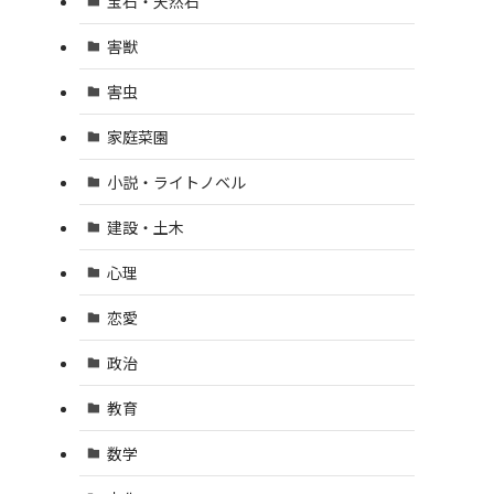
宝石・天然石
害獣
害虫
家庭菜園
小説・ライトノベル
建設・土木
心理
恋愛
政治
教育
数学