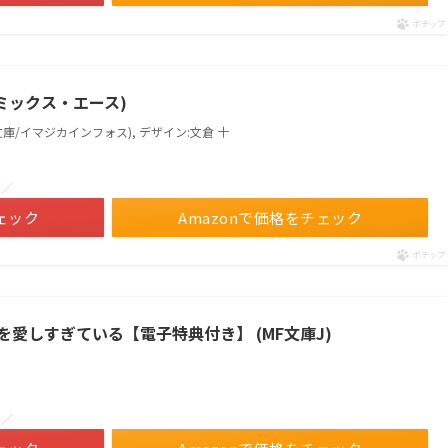
ポチップ
コミックス・エース)
文庫/イマジカインフォス), デザイン:文倉 十
！／
ェック
Amazonで価格をチェック
ポチップ
愛しすぎている【電子特典付き】 (MF文庫J)
！／