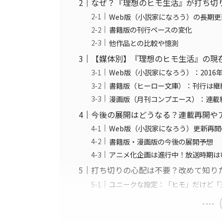
なぜ？『理想のヒモ生活』が打ち切
Web版（小説家になろう）の長期
書籍版の刊行ペースの変化
他作品との比較や憶測
【媒体別】『理想のヒモ生活』の現
Web版（小説家になろう）：201
書籍版（ヒーロー文庫）：刊行は継続中
漫画版（月刊コンプエース）：連載継
今後の展開はどうなる？連載再開や
Web版（小説家になろう）更新再
書籍版・漫画版の今後の展開予想
アニメ化企画は進行中！放送時期は
打ち切りの心配は不要？改めて知り
ユニークな設定：「ヒモ」だけど「