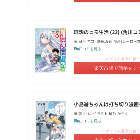
理想のヒモ生活 (22) (角川
著:日月 ネコ, 原著:渡辺 恒彦(ヒーロー
口コミを見る
＼ポイント最大11倍
楽天市場で価格をチ
小鳥遊ちゃんは打ち切り漫画を
著:望 公太, イラスト:桶乃 かもく
口コミを見る
＼ポイント最大11倍