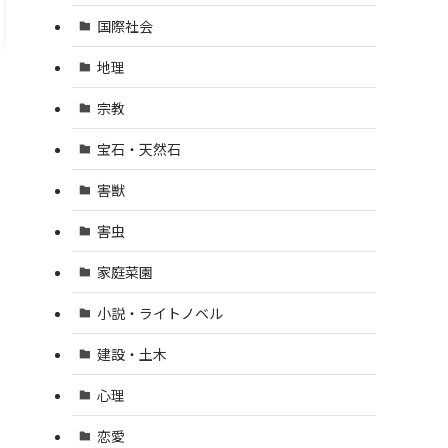
国際社会
地理
宗教
宝石・天然石
害獣
害虫
家庭菜園
小説・ライトノベル
建設・土木
心理
恋愛