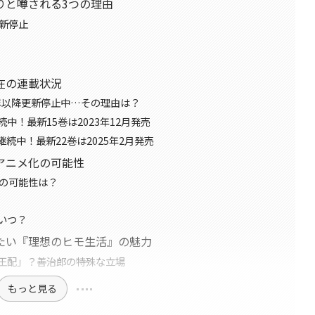
りと噂される3つの理由
更新停止
在の連載状況
6年以降更新停止中…その理由は？
！最新15巻は2023年12月発売
続中！最新22巻は2025年2月発売
アニメ化の可能性
開の可能性は？
いつ？
たい『理想のヒモ生活』の魅力
王配」？善治郎の特殊な立場
もっと見る