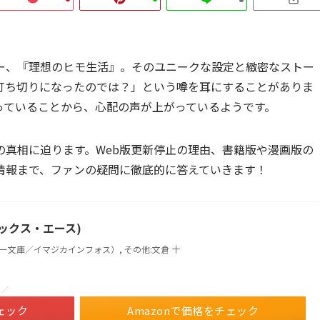
ー、『理想のヒモ生活』。そのユニークな設定と緻密なストー
打ち切りになったのでは？」という噂を耳にすることがありま
っていることから、心配の声が上がっているようです。
の真相に迫ります。Web版更新停止の理由、書籍版や漫画版の
情報まで、ファンの疑問に徹底的に答えていきます！
ミックス・エース)
ロー文庫／イマジカインフォス）, その他:文倉 十
！／
ェック
Amazonで価格をチェック