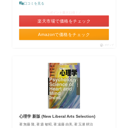
口コミを見る
＼ポイント最大11倍！／
楽天市場で価格をチェック
Amazonで価格をチェック
ポチップ
心理学 新版 (New Liberal Arts Selection)
著:無藤 隆, 著:森 敏昭, 著:遠藤 由美, 著:玉瀬 耕治