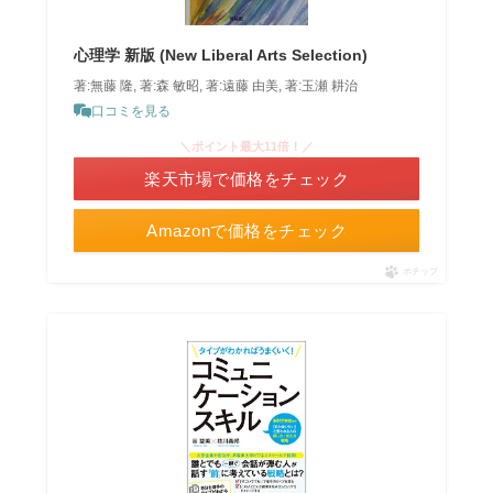
心理学 新版 (New Liberal Arts Selection)
著:無藤 隆, 著:森 敏昭, 著:遠藤 由美, 著:玉瀬 耕治
口コミを見る
＼ポイント最大11倍！／
楽天市場で価格をチェック
Amazonで価格をチェック
ポチップ