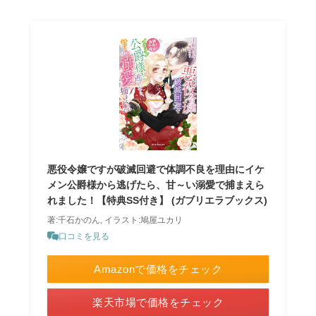
悪役令嬢ですが破滅回避で体調不良を理由にイケ
メン公爵様から逃げたら、甘～い溺愛で捕まえら
れました！【特典SS付き】 (ガブリエラブックス)
著:千石かのん, イラスト:鳩屋ユカリ
口コミを見る
Amazonで価格をチェック
楽天市場で価格をチェック