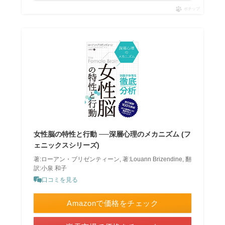
ポチップ
女性脳の特性と行動 ──深層心理のメカニズム (フ
ェニックスシリーズ)
著:ローアン・ブリゼンティーン, 著:Louann Brizendine, 翻
訳:小泉 和子
口コミを見る
Amazonで価格をチェック