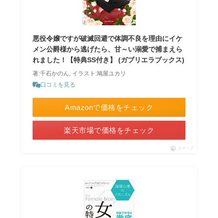
悪役令嬢ですが破滅回避で体調不良を理由にイケ
メン公爵様から逃げたら、甘～い溺愛で捕まえら
れました！【特典SS付き】 (ガブリエラブックス)
著:千石かのん, イラスト:鳩屋ユカリ
口コミを見る
Amazonで価格をチェック
楽天市場で価格をチェック
ポチップ