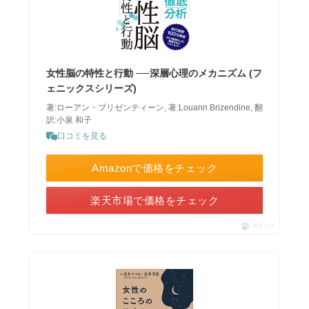
女性脳の特性と行動 ──深層心理のメカニズム (フ
ェニックスシリーズ)
著:ローアン・ブリゼンティーン, 著:Louann Brizendine, 翻
訳:小泉 和子
口コミを見る
Amazonで価格をチェック
楽天市場で価格をチェック
ポチップ