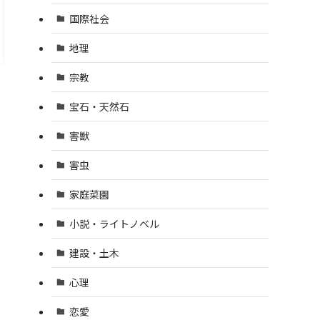
国際社会
地理
宗教
宝石・天然石
害獣
害虫
家庭菜園
小説・ライトノベル
建設・土木
心理
恋愛