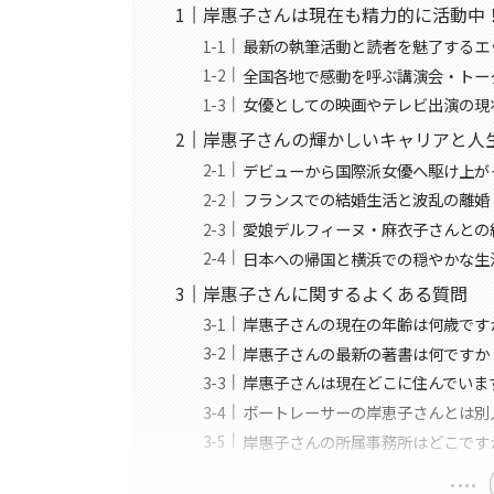
岸惠子さんは現在も精力的に活動中
最新の執筆活動と読者を魅了するエ
全国各地で感動を呼ぶ講演会・トー
女優としての映画やテレビ出演の現
岸惠子さんの輝かしいキャリアと人
デビューから国際派女優へ駆け上が
フランスでの結婚生活と波乱の離婚
愛娘デルフィーヌ・麻衣子さんとの
日本への帰国と横浜での穏やかな生
岸惠子さんに関するよくある質問
岸惠子さんの現在の年齢は何歳です
岸惠子さんの最新の著書は何ですか
岸惠子さんは現在どこに住んでいま
ボートレーサーの岸恵子さんとは別
岸惠子さんの所属事務所はどこです