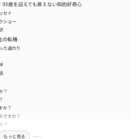
！93歳を迎えても衰えない知的好奇心
ッセイ
クショー
状
生の転機
った道のり
絆
活
か？
？
すか？
人ですか？
か？
もっと見る