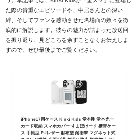
う。本記事では、KinKi Kidsが「金スマ」に登場し
た際の貴重なエピソードや、中居さんとの深い
絆、そしてファンを感動させた名場面の数々を徹
底的に解説します。彼らの魅力が詰まった放送回
を振り返り、見どころを余すことなくお伝えしま
すので、ぜひ最後までご覧ください。
iPhone17用ケース Kinki Kids 堂本剛 堂本光一
カード収納 スマホカバー すまほけーす 携帯ケー
ス 手帳型 PUレザー 財布型 耐衝撃 マグネット式