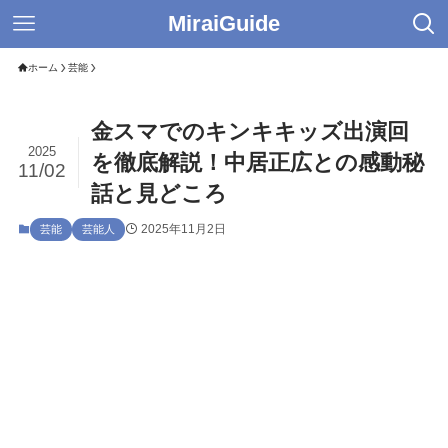
MiraiGuide
ホーム
芸能
金スマでのキンキキッズ出演回
2025
を徹底解説！中居正広との感動秘
11/02
話と見どころ
2025年11月2日
芸能
芸能人