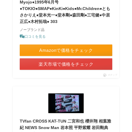
Myojo●1995年6月号
●TOKIO●SMAP●KinKi●Kids●Mr.Children●とも
さかりえ●堂本光一●堂本剛●森田剛●三宅健●中居
正広●木村拓哉● 303
ノーブランド品
口コミを見る
Amazonで価格をチェック
楽天市場で価格をチェック
ポチップ
TVfan CROSS KAT-TUN 二宮和也 櫻井翔 相葉雅
紀 NEWS Snow Man 岩本照 平野紫耀 岩田剛典