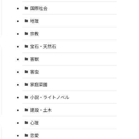
国際社会
地理
宗教
宝石・天然石
害獣
害虫
家庭菜園
小説・ライトノベル
建設・土木
心理
恋愛