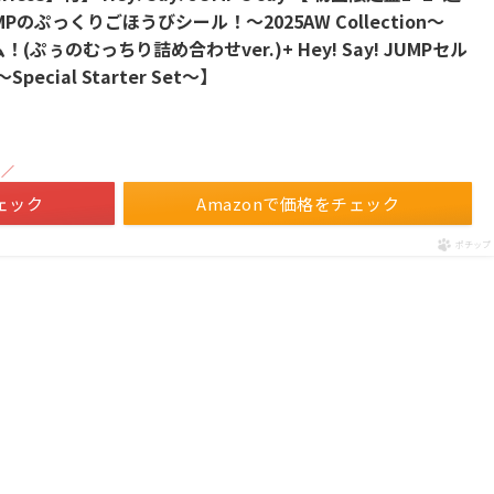
JUMPのぷっくりごほうびシール！～2025AW Collection～
ぅのむっちり詰め合わせver.)+ Hey! Say! JUMPセル
ial Starter Set～】
！／
ェック
Amazonで価格をチェック
ポチップ