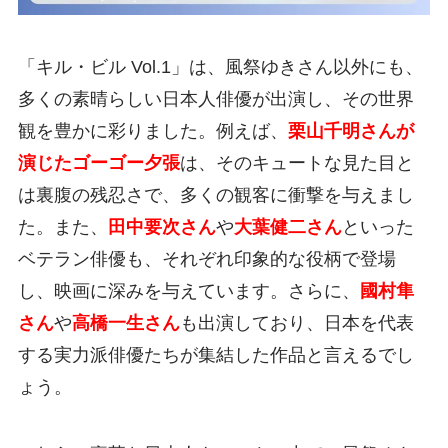
「キル・ビル Vol.1」は、風祭ゆきさん以外にも、
多くの素晴らしい日本人俳優が出演し、その世界
観を豊かに彩りました。例えば、
栗山千明さんが
演じたゴーゴー夕張
は、そのキュートな見た目と
は裏腹の残忍さで、多くの観客に衝撃を与えまし
た。また、
田中要次さん
や
大葉健二さん
といった
ベテラン俳優も、それぞれ印象的な役柄で登場
し、映画に深みを与えています。さらに、
國村隼
さん
や
高橋一生さん
も出演しており、日本を代表
する実力派俳優たちが集結した作品と言えるでし
ょう。