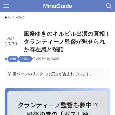
MiraiGuide
ホーム
映画
風祭ゆきのキルビル出演の真相！
2025
タランティーノ監督が魅せられ
10/30
た存在感と秘話
2025年10月30日
映画
芸能人
当ページのリンクには広告が含まれています。