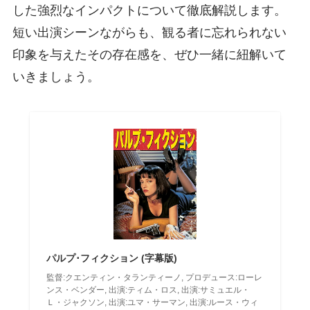
した強烈なインパクトについて徹底解説します。
短い出演シーンながらも、観る者に忘れられない
印象を与えたその存在感を、ぜひ一緒に紐解いて
いきましょう。
パルプ･フィクション (字幕版)
監督:クエンティン・タランティーノ, プロデュース:ローレ
ンス・ベンダー, 出演:ティム・ロス, 出演:サミュエル・
Ｌ・ジャクソン, 出演:ユマ・サーマン, 出演:ルース・ウィ