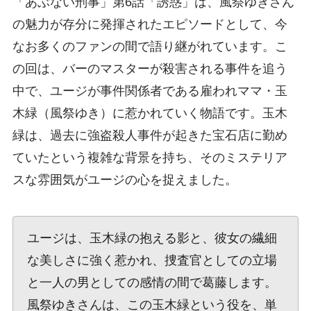
「あぶない刑事」第6話「誘惑」は、風祭ゆきさん
の魅力が存分に発揮されたエピソードとして、今
なお多くのファンの間で語り継がれています。こ
の回は、バーのマスターが殺害される事件を追う
中で、ユージが事件関係者である雇われママ・玉
木緑（風祭ゆき）に惹かれていく物語です。玉木
緑は、過去に強盗殺人事件が起きた宝石店に勤め
ていたという複雑な背景を持ち、そのミステリア
スな雰囲気がユージの心を捉えました。
ユージは、玉木緑の抱える影と、彼女の繊細
な美しさに強く惹かれ、捜査官としての立場
と一人の男としての感情の間で葛藤します。
風祭ゆきさんは、この玉木緑という役を、単