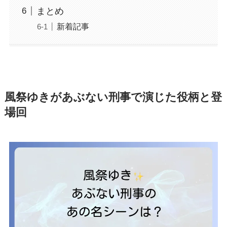
まとめ
新着記事
風祭ゆきがあぶない刑事で演じた役柄と登
場回