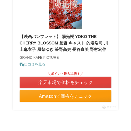
【映画パンフレット】 陽光桜 YOKO THE
CHERRY BLOSSOM 監督 キャスト 的場浩司 川
上麻衣子 風祭ゆき 笹野高史 長谷直美 野村宏伸
GRAND KAFE PICTURE
口コミを見る
＼ポイント最大11倍！／
楽天市場で価格をチェック
Amazonで価格をチェック
ポチップ