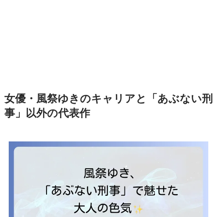
女優・風祭ゆきのキャリアと「あぶない刑
事」以外の代表作