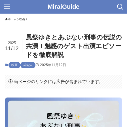
MiraiGuide
ホーム
映画
風祭ゆきとあぶない刑事の伝説の
2025
共演！魅惑のゲスト出演エピソー
11/12
ドを徹底解説
2025年11月12日
映画
芸能人
当ページのリンクには広告が含まれています。