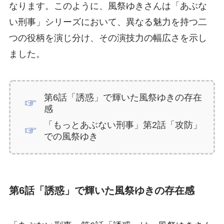
なります。このように、風祭ゆきさんは「あぶな
い刑事」シリーズにおいて、異なる魅力を持つ二
つの役柄を演じ分け、その演技力の幅広さを示し
ました。
第6話「誘惑」で輝いた風祭ゆきの存在
感
「もっとあぶない刑事」第2話「攻防」
での風祭ゆき
第6話「誘惑」で輝いた風祭ゆきの存在感