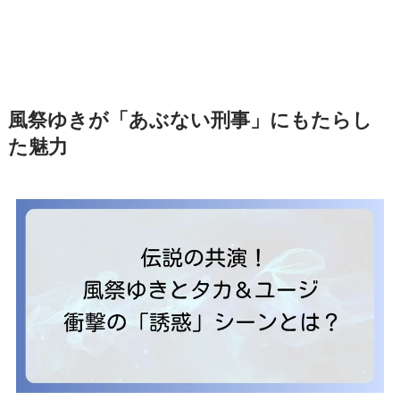
風祭ゆきが「あぶない刑事」にもたらし
た魅力