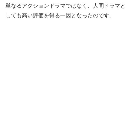
単なるアクションドラマではなく、人間ドラマと
しても高い評価を得る一因となったのです。