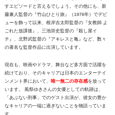
すエピソードと言えるでしょう。その他にも、新
藤兼人監督の『竹山ひとり旅』（1976年）でデビ
ューを飾って以来、根岸吉太郎監督の『女教師 よ
ごれた放課後』、三池崇史監督の『殺し屋イ
チ』、北野武監督の『アキレスと亀』など、数々
の著名な監督作品に出演しています。
現在も、映画やドラマ、舞台など多方面で活躍を
続けており、そのキャリアは日本のエンターテイ
ンメント界において、
唯一無二の存在感
を放って
います。 風祭ゆきさんの女優としての軌跡は、
「あぶない刑事」でのゲスト出演が、彼女の豊か
なキャリアの一端に過ぎないことを物語っていま
す。