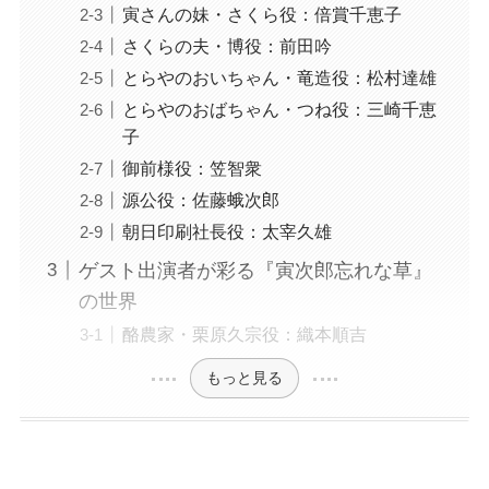
寅さんの妹・さくら役：倍賞千恵子
さくらの夫・博役：前田吟
とらやのおいちゃん・竜造役：松村達雄
とらやのおばちゃん・つね役：三崎千恵
子
御前様役：笠智衆
源公役：佐藤蛾次郎
朝日印刷社長役：太宰久雄
ゲスト出演者が彩る『寅次郎忘れな草』
の世界
酪農家・栗原久宗役：織本順吉
もっと見る