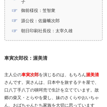
子
御前様役：笠智衆
源公役：佐藤蛾次郎
朝日印刷社長役：太宰久雄
車寅次郎役：渥美清
主人公の
車寅次郎
を演じるのは、もちろん
渥美清
さんです。寅さんは、日本中を旅するテキ屋で、
口八丁手八丁の啖呵売で生計を立てています。故
郷の柴又・とらやを愛し、妹のさくらやおいちゃ
ん、おばちゃんたち家族を大切に思っています