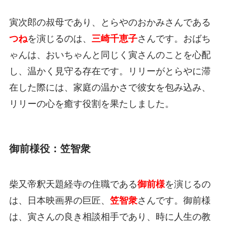
寅次郎の叔母であり、とらやのおかみさんである
つね
を演じるのは、
三崎千恵子
さんです。おばち
ゃんは、おいちゃんと同じく寅さんのことを心配
し、温かく見守る存在です。リリーがとらやに滞
在した際には、家庭の温かさで彼女を包み込み、
リリーの心を癒す役割を果たしました。
御前様役：笠智衆
柴又帝釈天題経寺の住職である
御前様
を演じるの
は、日本映画界の巨匠、
笠智衆
さんです。御前様
は、寅さんの良き相談相手であり、時に人生の教