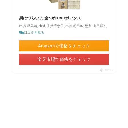
男はつらいよ 全50作DVDボックス
出演:渥美清, 出演:倍賞千恵子, 出演:前田吟, 監督:山田洋次
口コミを見る
Amazonで価格をチェック
楽天市場で価格をチェック
ポチップ