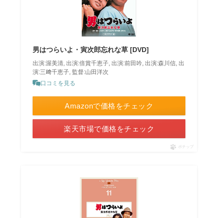
男はつらいよ・寅次郎忘れな草 [DVD]
出演:渥美清, 出演:倍賞千恵子, 出演:前田吟, 出演:森川信, 出
演:三﨑千恵子, 監督:山田洋次
口コミを見る
Amazonで価格をチェック
楽天市場で価格をチェック
ポチップ