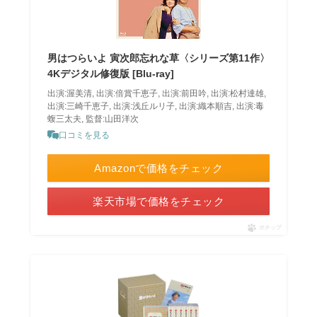
男はつらいよ 寅次郎忘れな草〈シリーズ第11作〉
4Kデジタル修復版 [Blu-ray]
出演:渥美清, 出演:倍賞千恵子, 出演:前田吟, 出演:松村達雄,
出演:三崎千恵子, 出演:浅丘ルリ子, 出演:織本順吉, 出演:毒
蝮三太夫, 監督:山田洋次
口コミを見る
Amazonで価格をチェック
楽天市場で価格をチェック
ポチップ