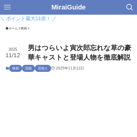
MiraiGuide
＼ ポイント最大11倍！ ／
ホーム
映画
男はつらいよ寅次郎忘れな草の豪
2025
11/12
華キャストと登場人物を徹底解説
2025年11月12日
映画
芸能
芸能人