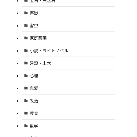
宝石・天然石
害獣
害虫
家庭菜園
小説・ライトノベル
建設・土木
心理
恋愛
政治
教育
数学