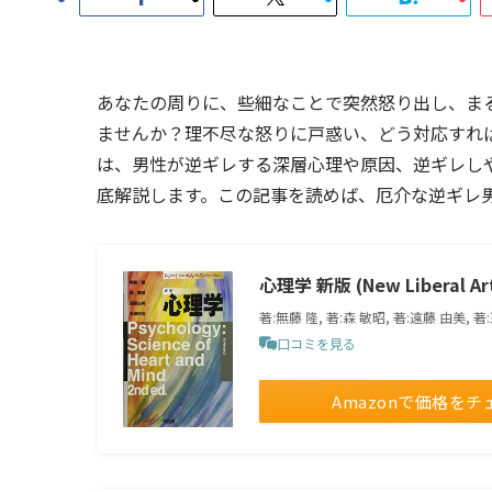
あなたの周りに、些細なことで突然怒り出し、ま
ませんか？理不尽な怒りに戸惑い、どう対応すれ
は、男性が逆ギレする深層心理や原因、逆ギレし
底解説します。この記事を読めば、厄介な逆ギレ
心理学 新版 (New Liberal Art
著:無藤 隆, 著:森 敏昭, 著:遠藤 由美, 
口コミを見る
Amazonで価格をチ