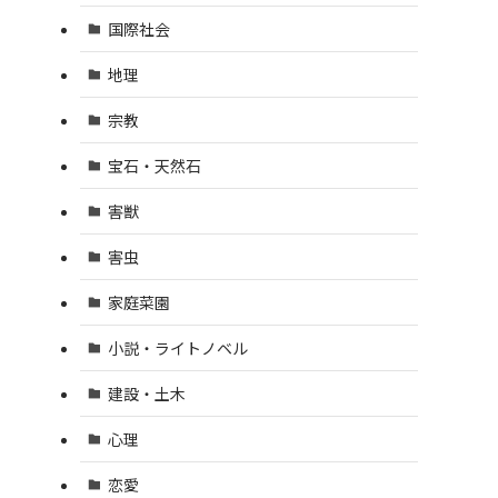
国際社会
地理
宗教
宝石・天然石
害獣
害虫
家庭菜園
小説・ライトノベル
建設・土木
心理
恋愛