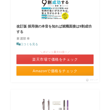
改訂版 採用側の本音を知れば就職面接は9割成功
する
著:渡部 幸
口コミを見る
＼ポイント最大11倍！／
楽天市場で価格をチェック
Amazonで価格をチェック
ポチップ