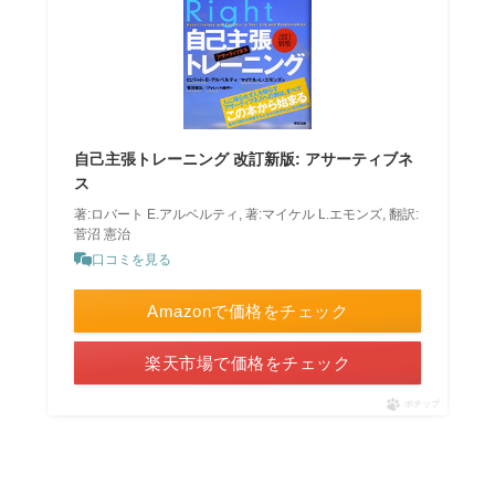
自己主張トレーニング 改訂新版: アサーティブネ
ス
著:ロバート E.アルベルティ, 著:マイケル L.エモンズ, 翻訳:
菅沼 憲治
口コミを見る
Amazonで価格をチェック
楽天市場で価格をチェック
ポチップ