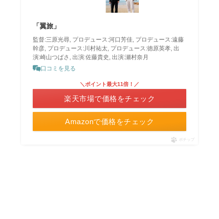
「翼旅」
監督:三原光尋, プロデュース:河口芳佳, プロデュース:遠藤
幹彦, プロデュース:川村祐太, プロデュース:徳原英孝, 出
演:崎山つばさ, 出演:佐藤貴史, 出演:瀬村奈月
口コミを見る
＼ポイント最大11倍！／
楽天市場で価格をチェック
Amazonで価格をチェック
ポチップ