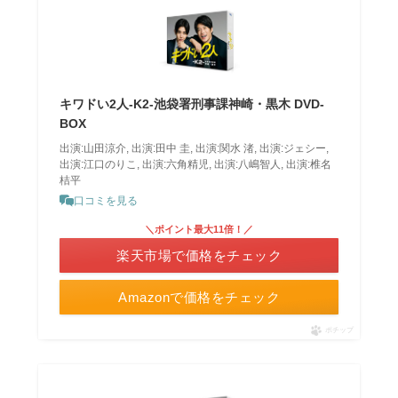
キワドい2人-K2-池袋署刑事課神崎・黒木 DVD-
BOX
出演:山田涼介, 出演:田中 圭, 出演:関水 渚, 出演:ジェシー,
出演:江口のりこ, 出演:六角精児, 出演:八嶋智人, 出演:椎名
桔平
口コミを見る
＼ポイント最大11倍！／
楽天市場で価格をチェック
Amazonで価格をチェック
ポチップ