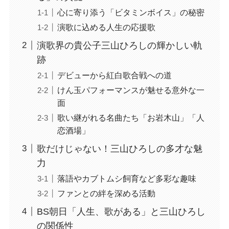
心に寄り添う「ビタミンボイス」の秘密
演歌に込める人生の応援歌
演歌界の貴公子三山ひろしの輝かしい軌
跡
デビューから紅白歌合戦への道
けん玉パフォーマンスが魅せる意外な一
面
歌い継がれる名曲たち「お岩木山」「人
恋酒場」
歌だけじゃない！三山ひろしの多才な魅
力
落語やカブトムシ飼育など多彩な趣味
ファンとの絆を深める活動
BS朝日「人生、歌がある」と三山ひろし
の関係性