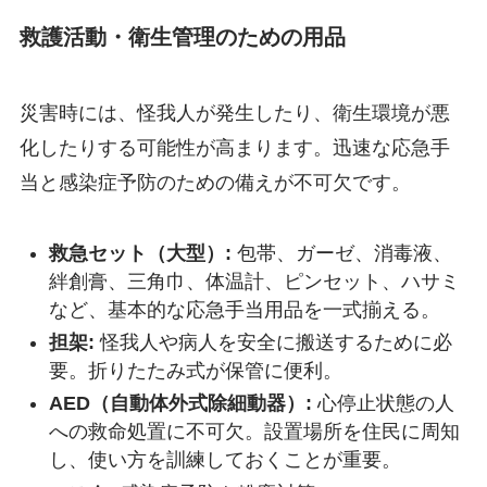
救護活動・衛生管理のための用品
災害時には、怪我人が発生したり、衛生環境が悪
化したりする可能性が高まります。迅速な応急手
当と感染症予防のための備えが不可欠です。
救急セット（大型）:
包帯、ガーゼ、消毒液、
絆創膏、三角巾、体温計、ピンセット、ハサミ
など、基本的な応急手当用品を一式揃える。
担架:
怪我人や病人を安全に搬送するために必
要。折りたたみ式が保管に便利。
AED（自動体外式除細動器）:
心停止状態の人
への救命処置に不可欠。設置場所を住民に周知
し、使い方を訓練しておくことが重要。