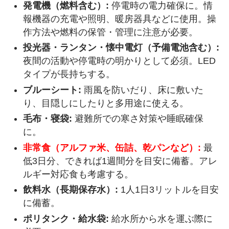
発電機（燃料含む）:
停電時の電力確保に。情
報機器の充電や照明、暖房器具などに使用。操
作方法や燃料の保管・管理に注意が必要。
投光器・ランタン・懐中電灯（予備電池含む）:
夜間の活動や停電時の明かりとして必須。LED
タイプが長持ちする。
ブルーシート:
雨風を防いだり、床に敷いた
り、目隠しにしたりと多用途に使える。
毛布・寝袋:
避難所での寒さ対策や睡眠確保
に。
非常食（アルファ米、缶詰、乾パンなど）:
最
低3日分、できれば1週間分を目安に備蓄。アレ
ルギー対応食も考慮する。
飲料水（長期保存水）:
1人1日3リットルを目安
に備蓄。
ポリタンク・給水袋:
給水所から水を運ぶ際に