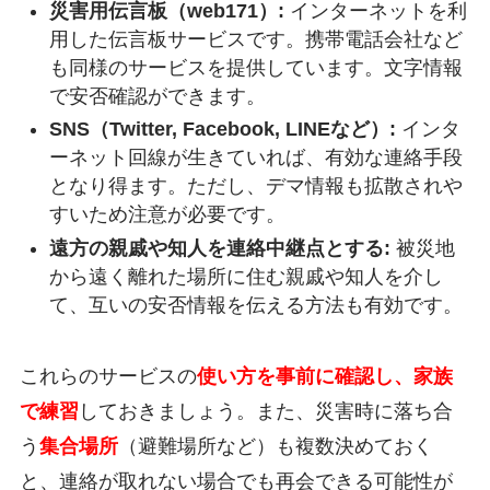
災害用伝言板（web171）:
インターネットを利
用した伝言板サービスです。携帯電話会社など
も同様のサービスを提供しています。文字情報
で安否確認ができます。
SNS（Twitter, Facebook, LINEなど）:
インタ
ーネット回線が生きていれば、有効な連絡手段
となり得ます。ただし、デマ情報も拡散されや
すいため注意が必要です。
遠方の親戚や知人を連絡中継点とする:
被災地
から遠く離れた場所に住む親戚や知人を介し
て、互いの安否情報を伝える方法も有効です。
これらのサービスの
使い方を事前に確認し、家族
で練習
しておきましょう。また、災害時に落ち合
う
集合場所
（避難場所など）も複数決めておく
と、連絡が取れない場合でも再会できる可能性が