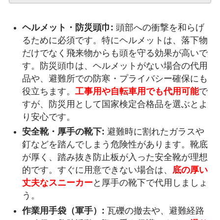
ヘルメット・防災頭巾:
頭部への衝撃を和らげ
るために必須です。特にヘルメットは、落下物
だけでなく飛来物からも頭を守る効果が高いで
す。防災頭巾は、ヘルメットがない場合の代用
品や、避難所での防寒・プライバシー確保にも
役立ちます。
工事用や自転車用でも代用可能
で
すが、防災用として国家検定合格品を選ぶとよ
り安心です。
安全靴・厚手の靴下:
避難時に割れたガラスや
釘などを踏んでしまう危険性があります。靴底
が厚く、踏み抜き防止板が入った安全靴が理想
的です。すぐに用意できない場合は、
底の厚い
丈夫なスニーカー
と厚手の靴下で代用しましょ
う。
作業用手袋（軍手）:
瓦礫の撤去や、避難経路