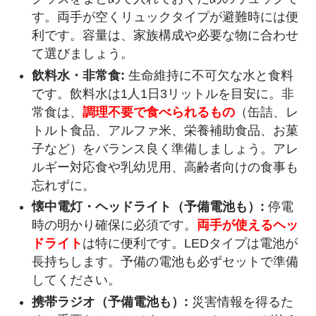
す。両手が空くリュックタイプが避難時には便
利です。容量は、家族構成や必要な物に合わせ
て選びましょう。
飲料水・非常食:
生命維持に不可欠な水と食料
です。飲料水は1人1日3リットルを目安に。非
常食は、
調理不要で食べられるもの
（缶詰、レ
トルト食品、アルファ米、栄養補助食品、お菓
子など）をバランス良く準備しましょう。アレ
ルギー対応食や乳幼児用、高齢者向けの食事も
忘れずに。
懐中電灯・ヘッドライト（予備電池も）:
停電
時の明かり確保に必須です。
両手が使えるヘッ
ドライト
は特に便利です。LEDタイプは電池が
長持ちします。予備の電池も必ずセットで準備
してください。
携帯ラジオ（予備電池も）:
災害情報を得るた