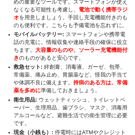
めの重要なツールです。スマートフォンが使え
なくなる可能性も考慮し、
電池で動く携帯ラジ
オ
を用意しましょう。手回し充電機能付きのも
のも便利です。こちらも予備電池を忘れずに。
モバイルバッテリー:
スマートフォンや携帯電
話の充電に。情報収集や連絡手段の確保に役立
ちます。
大容量のものや、ソーラー充電機能付
き
のものがあると安心です。
救急セット:
絆創膏、消毒液、ガーゼ、包帯、
常備薬、痛み止め、胃腸薬など。怪我の手当て
や体調不良に備えます。
持病のある方は、常備
薬を多めに
準備しておきましょう。
衛生用品:
ウェットティッシュ、トイレットペ
ーパー、生理用品、歯ブラシ、マスク、消毒用
アルコールなど。避難生活での衛生管理に必要
です。
現金（小銭も）:
停電時にはATMやクレジット