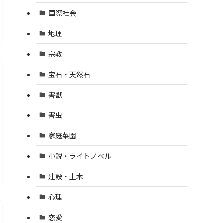
国際社会
地理
宗教
宝石・天然石
害獣
害虫
家庭菜園
小説・ライトノベル
建設・土木
心理
恋愛